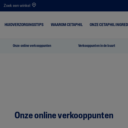
Zoek een winkel
HUIDVERZORGINGSTIPS
WAAROM CETAPHIL
ONZE CETAPHIL INGRE
Onze online verkooppunten
Verkooppunten in de buurt
istjes
Droge Huid
PRO Itch Control
gedroogd
Gecombineerde Huid
Optimal Hydration
akeup Remover
Normale Huid
d
Vette Huid
Onze online verkooppunten
 Schilferig