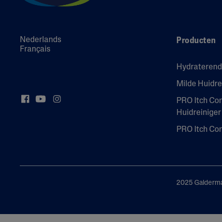
Nederlands
Producten
Français
Hydrateren
Milde Huidre
PRO Itch Co
Huidreiniger
PRO Itch Co
2025 Galderma