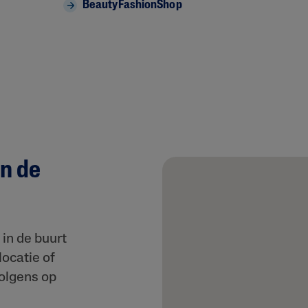
BeautyFashionShop
n de
 in de buurt
locatie of
volgens op