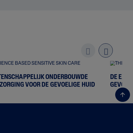
Previo
next
us
ENSCHAPPELIJK ONDERBOUWDE
DE EXPE
ZORGING VOOR DE GEVOELIGE HUID
GEVOELI