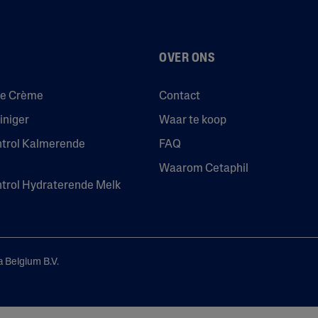
OVER ONS
de Crème
Contact
iniger
Waar te koop
ntrol Kalmerende
FAQ
Waarom Cetaphil
ntrol Hydraterende Melk
 Belgium B.V.