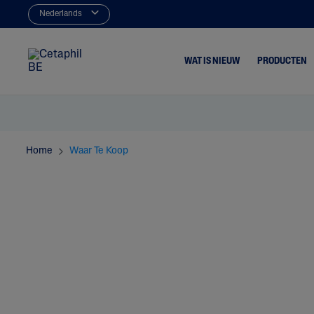
Nederlands
WAT IS NIEUW
PRODUCTEN
Reinigers
Acne & Pu
Home
Waar Te Koop
Moisturizers
Dof & Uit
Vuil & M
Drooghei
Eczeem
Irritatie
Roodheid
Ruwheid &