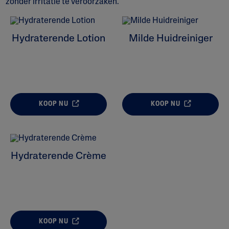
zonder irritatie te veroorzaken.
ALL FILTERS
Hydraterende Lotion
Milde Huidreiniger
Moisturizers
Huidprobleem
KOOP NU
KOOP NU
Huidtype
Product Lines
Hydraterende Crème
KOOP NU