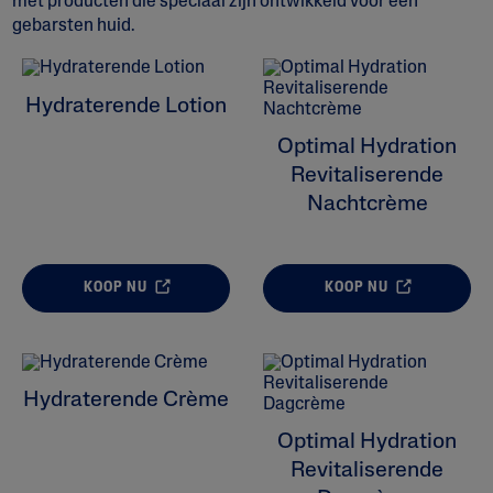
met producten die speciaal zijn ontwikkeld voor een
gebarsten huid.
ALL FILTERS
Hydraterende Lotion
Moisturizers
Optimal Hydration
Revitaliserende
Huidprobleem
Nachtcrème
Huidtype
KOOP NU
KOOP NU
Product Lines
Hydraterende Crème
Optimal Hydration
Revitaliserende