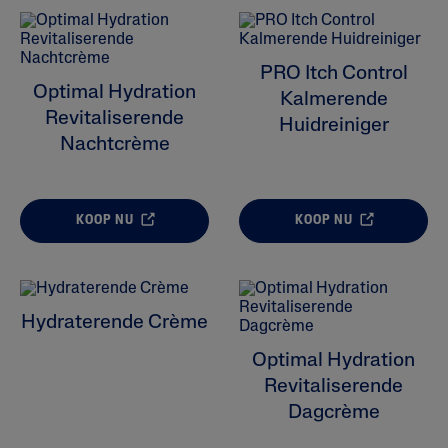
Moisturizers
PRO Itch Control
Huidprobleem
Optimal Hydration
Kalmerende
Revitaliserende
Huidreiniger
Huidtype
Nachtcrème
Product Lines
KOOP NU
KOOP NU
Hydraterende Crème
Optimal Hydration
Revitaliserende
Dagcrème