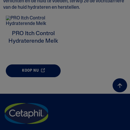
verlichten en de huid te voeden, terwijl ze de vochtbarrière
van de huid hydrateren en herstellen.
ALL FILTERS
Huidprobleem
PRO Itch Control
Hydraterende Melk
Huidtype
Product Lines
KOOP NU