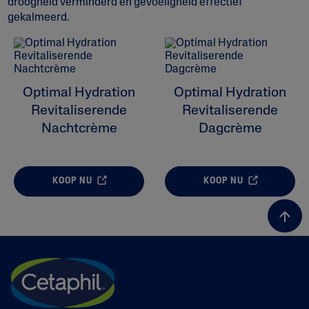
droogheid verminderd en gevoeligheid effectief
gekalmeerd.
ALL FILTERS
Moisturizers
Optimal Hydration
Optimal Hydration
Revitaliserende
Revitaliserende
Huidprobleem
Nachtcrème
Dagcrème
Huidtype
KOOP NU
KOOP NU
Product Lines