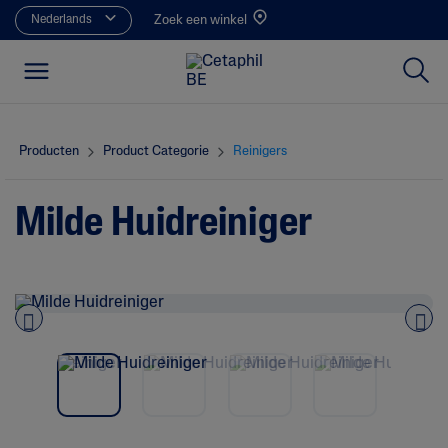
Nederlands
Zoek een winkel
Producten
Product Categorie
Reinigers
Milde Huidreiniger
Pre
nex
vio
t
us