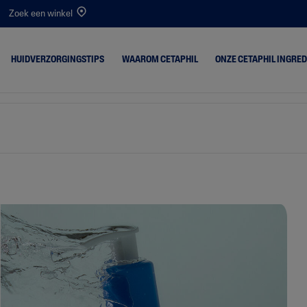
Zoek een winkel
HUIDVERZORGINGSTIPS
WAAROM CETAPHIL
ONZE CETAPHIL INGRE
istjes
Droge Huid
PRO Itch Control
gedroogd
Gecombineerde Huid
Optimal Hydration
akeup Remover
Normale Huid
d
Vette Huid
 Schilferig