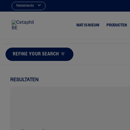
Nederlands
WAT IS NIEUW
PRODUCTEN
REFINE YOUR SEARCH
Reinigers
Acne & Pu
Moisturizers
Dof & Uit
Vuil & M
RESULTATEN
Drooghei
Eczeem
Irritatie
Roodheid
Ruwheid &