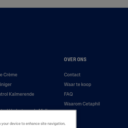
OVER ONS
de Crème
Contact
iniger
Waar te koop
ntrol Kalmerende
FAQ
Waarom Cetaphil
ntrol Hydraterende Melk
n your device to enhance site navigation,