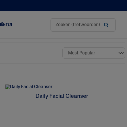
DIËNTEN
Glycerine
Hyaluronzuur
Niacinamide
Panthenol
Sheaboter
Daily Facial Cleanser
Zoete Amandelolie
Tocopherol