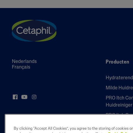
Nederlands
Producten
Français
Hydrateren
Milde Huidre
PRO Itch Co
Huidreiniger
PRO Itch Co
By clicking “Accept All Cookies”, you agree to the storing of cookies o