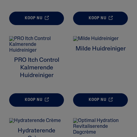
KOOP NU
KOOP NU
ALL FILTERS
Milde Huidreiniger
Moisturizers
PRO Itch Control
Skin Type
Kalmerende
Huidreiniger
Skin Concerns
Product Lines
KOOP NU
KOOP NU
Hydraterende