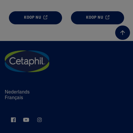
KOOP NU
KOOP NU
ALL FILTERS
Moisturizers
Skin Type
Skin Concerns
Nederlands
Product Lines
Français