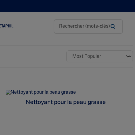
ETAPHIL
Glycérine
L’acide Hyaluronique
Niacinamide
Panthénol
Beurre De Karité
Nettoyant pour la peau grasse
Huile D’amande Douce
Tocophérol