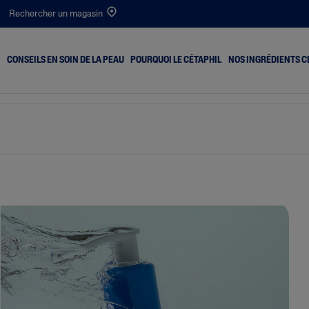
Rechercher un magasin
CONSEILS EN SOIN DE LA PEAU
POURQUOI LE CÉTAPHIL
NOS INGRÉDIENTS C
outons
Peau Sèche
PRO Itch Control
Desséché
Peau Mixte
Optimal Hydration
ant
Peau Normale
he
Peau Grasse
ge
t Entartrage