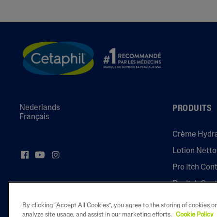
Nederlands
PRODUITS
Français
Crème Hydr
Lotion Nett
Pro Itch Con
Pro Itch Con
By clicking “Accept All Cookies”, you agree to the storing of cookies o
analyze site usage, and assist in our marketing efforts.
Cookie Policy