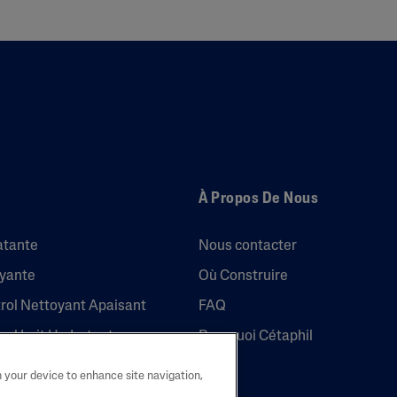
À Propos De Nous
atante
Nous contacter
oyante
Où Construire
trol Nettoyant Apaisant
FAQ
trol Lait Hydratant
Pourquoi Cétaphil
n your device to enhance site navigation,