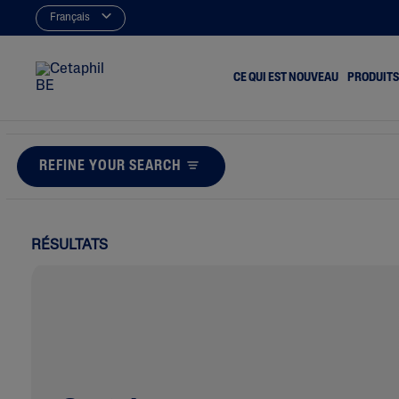
Français
CE QUI EST NOUVEAU
PRODUITS
REFINE YOUR SEARCH
Nettoyeurs
Acné Et B
Hydratants
Terne Et 
Démaquill
RÉSULTATS
Peau Sèc
Eczéma
Irritation
Peau Rou
Rugosité E