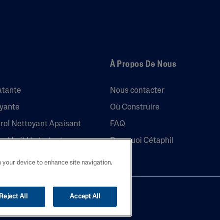
À Propos De Nous
atante
Nous contacter
oyante
Où Construire
trol Nettoyant Apaisant
FAQ
trol Lait Hydratant
Pourquoi Cétaphil
n your device to enhance site navigation,
 Belgium B.V.
Reject All
Accept All