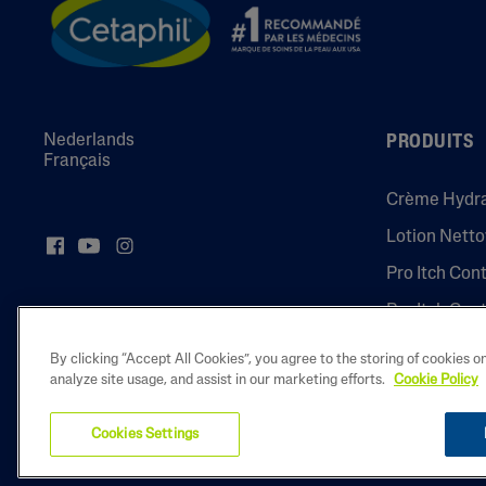
Nederlands
PRODUITS
Français
Crème Hydr
Lotion Nett
Pro Itch Con
Pro Itch Con
By clicking “Accept All Cookies”, you agree to the storing of cookies o
analyze site usage, and assist in our marketing efforts.
Cookie Policy
2022 Galderma
Cookies Settings