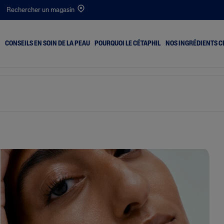
Rechercher un magasin
CONSEILS EN SOIN DE LA PEAU
POURQUOI LE CÉTAPHIL
NOS INGRÉDIENTS C
outons
Peau Sèche
PRO Itch Control
Desséché
Peau Mixte
Optimal Hydration
ant
Peau Normale
he
Peau Grasse
ge
t Entartrage