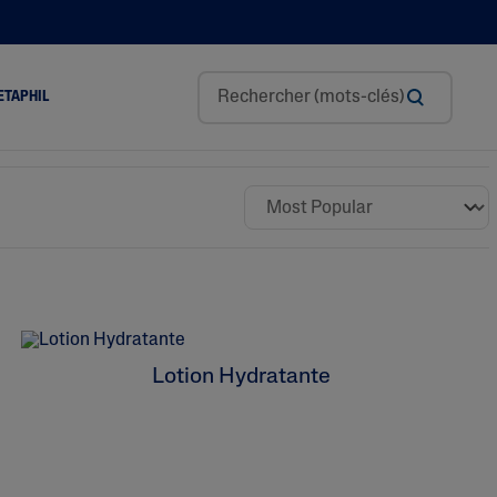
ETAPHIL
Glycérine
L’acide Hyaluronique
Niacinamide
Panthénol
Beurre De Karité
Lotion Hydratante
Huile D’amande Douce
Tocophérol