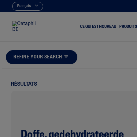
Français
CE QUI EST NOUVEAU
PRODUITS
REFINE YOUR SEARCH
Nettoyeurs
Acné Et B
Hydratants
Terne Et 
Démaquill
RÉSULTATS
Peau Sèc
Eczéma
Irritation
Peau Rou
Rugosité E
Doffe, gedehydrateerde