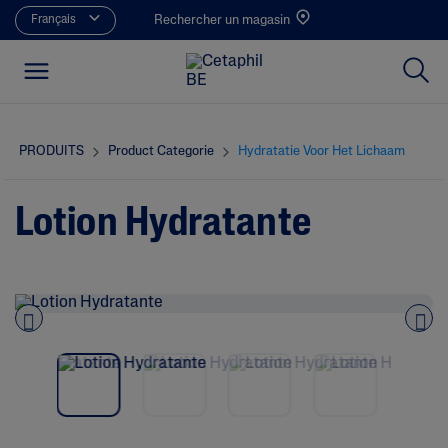
Français
Rechercher un magasin
PRODUITS
Product Categorie
Hydratatie Voor Het Lichaam
Lotion Hydratante
Pre
nex
vio
t
us