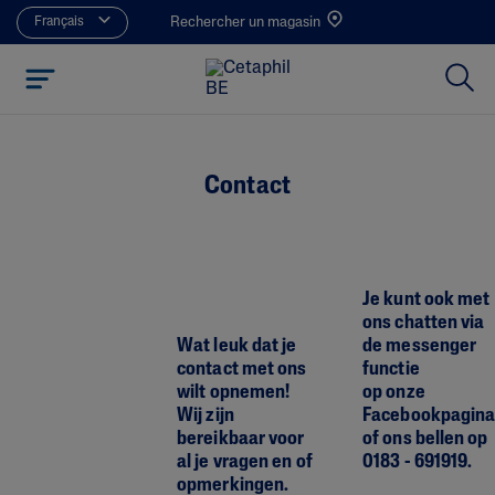
Français
Rechercher un magasin
Contact
Je kunt ook met
ons chatten via
Wat leuk dat je
de messenger
contact met ons
functie
wilt opnemen!
op onze
Wij zijn
Facebookpagin
bereikbaar voor
of ons bellen op
al je vragen en of
0183 - 691919.
opmerkingen.