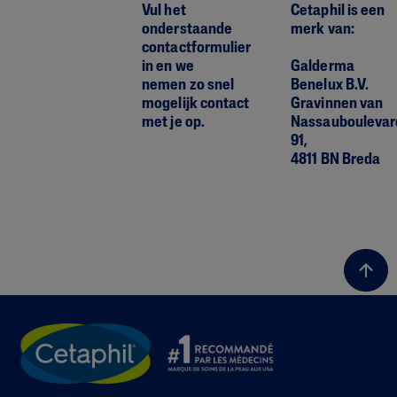
Vul het
Cetaphil is een
onderstaande
merk van:
contactformulier
in en we
Galderma
nemen zo snel
Benelux B.V.
mogelijk contact
Gravinnen van
met je op.
Nassauboulevar
91,
4811 BN Breda