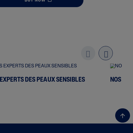
BUY NOW
Previo
next
us
 EXPERTS DES PEAUX SENSIBLES
NOS ING