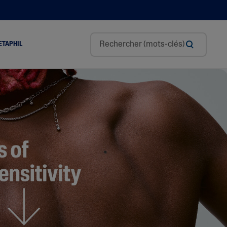
ETAPHIL
Glycérine
L’acide Hyaluronique
Niacinamide
Panthénol
Beurre De Karité
Huile D’amande Douce
Tocophérol