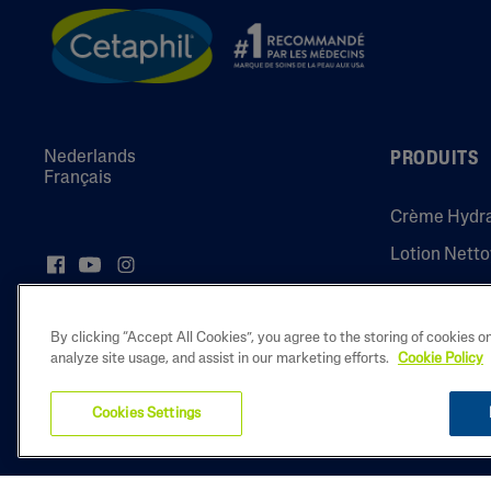
Nederlands
PRODUITS
Français
Crème Hydr
Lotion Nett
Pro Itch Con
Pro Itch Con
By clicking “Accept All Cookies”, you agree to the storing of cookies o
analyze site usage, and assist in our marketing efforts.
Cookie Policy
Cookies Settings
2022 Galderma