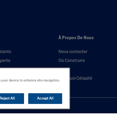
À Propos De Nous
atante
Nous contacter
oyante
Où Construire
trol Nettoyant Apaisant
FAQ
trol Lait Hydratant
Pourquoi Cétaphil
n your device to enhance site navigation,
Reject All
Accept All
 Belgium B.V.