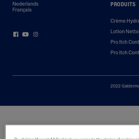
Nederlands
PRODUITS
Français
Crème Hydr
Lotion Nett
Pro Itch Con
Pro Itch Con
2022 Galderma