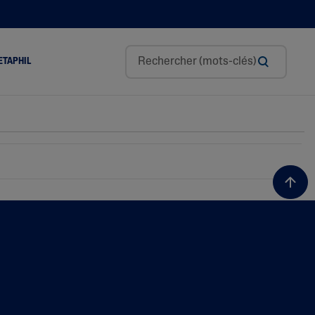
ETAPHIL
Glycérine
L’acide Hyaluronique
Niacinamide
Panthénol
Beurre De Karité
Huile D’amande Douce
Tocophérol