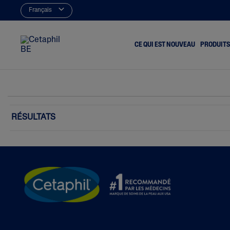
Français
CE QUI EST NOUVEAU
PRODUITS
Nettoyeurs
Acné Et B
Hydratants
Terne Et 
RÉSULTATS
Démaquill
Peau Sèc
Eczéma
Irritation
Peau Rou
Rugosité E