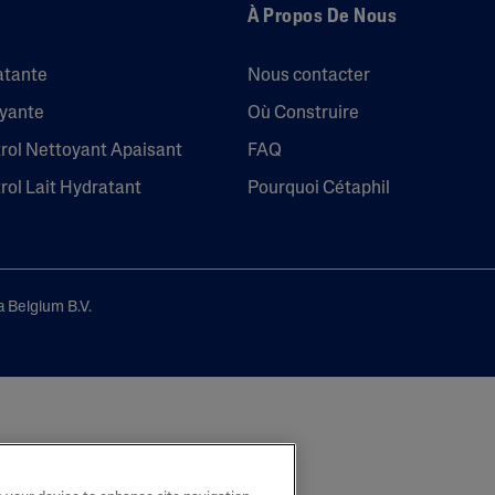
À Propos De Nous
atante
Nous contacter
oyante
Où Construire
trol Nettoyant Apaisant
FAQ
trol Lait Hydratant
Pourquoi Cétaphil
 Belgium B.V.