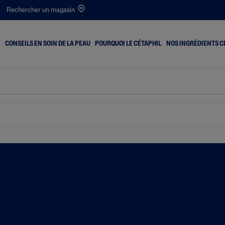
Rechercher un magasin
CONSEILS EN SOIN DE LA PEAU
POURQUOI LE CÉTAPHIL
NOS INGRÉDIENTS C
outons
Peau Sèche
PRO Itch Control
Desséché
Peau Mixte
Optimal Hydration
ant
Peau Normale
he
Peau Grasse
ge
t Entartrage