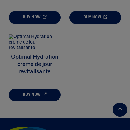
BUY NOW
BUY NOW
ALL FILTERS
Moisturizers
Optimal Hydration
Skin Type
crème de jour
revitalisante
Skin Concerns
Product Lines
BUY NOW